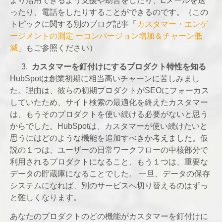
より活用できるよう支援や助言をしたり、Eメールを送
ったり、電話をしたりすることができるのです。（この
トピックに関する別のブログ記事「
カスタマー・エンゲ
ージメントの測定 ーコンバージョン増加＆チャーン低
減
」もご参照ください）
カスタマーを釘付けにするプロダクト特性を知る
HubSpotは創業初期に相当高いチャーンに苦しみまし
た。理由は、彼らの初期プロダクトがSEOにフォーカス
していたため、サイト検索の最適化を終えたカスタマー
は、もうそのプロダクトを使い続ける必要がないと思う
からでした。HubSpotは、カスタマーが使い続けたいと
思うにはどのような機能を追加すべきか考えました。仮
説の１つは、ユーザーの日常ワークフローの中核部分で
利用されるプロダクトになること、もう１つは、重要な
データの貯蔵庫になることでした。 一旦、データの保存
システムになれば、別のサービスへ切り替えるのはずっ
と難しくなります。
あなたのプロダクトのどの機能がカスタマーを釘付けに