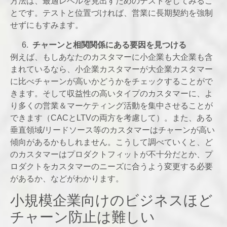
方法は、最適レベルを見出すためのテストをしてみるこ
とです。テストと位置づければ、営業に長期契約を強制
せずにもすみます。
チャーンと相関関係にある要因を見つける
例えば、もしあなたのカスタマーに小企業も大企業も含
まれているなら、小企業カスタマーが大企業カスタマー
に比べチャーンが高いかどうかをチェックすることがで
きます。そして収益性の高いタイプのカスタマーに、よ
り多くの営業＆マーケティング活動を集中させることが
できます（CACとLTVの両方を考慮して）。また、ある
垂直領域/リードソース等のカスタマーはチャーンが高い
傾向があるかもしれません。こうして調べていくと、ど
のカスタマーはプロダクトフィットが不十分だとか、プ
ロダクトをカスタマーのニーズに合うよう変更する必要
があるか、などがわかります。
小規模企業向けのビジネスほど
チャーン防止は難しい