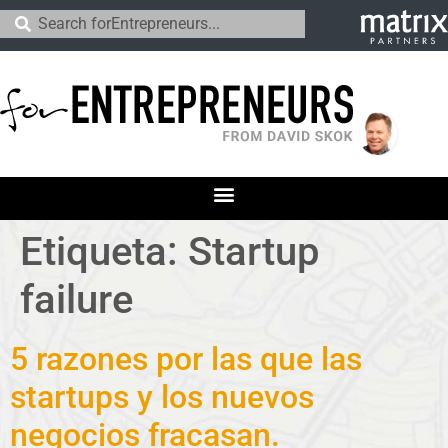
Etiqueta:
Startup
failure
5 razones por las que las
startups y los nuevos
negocios fracasan.