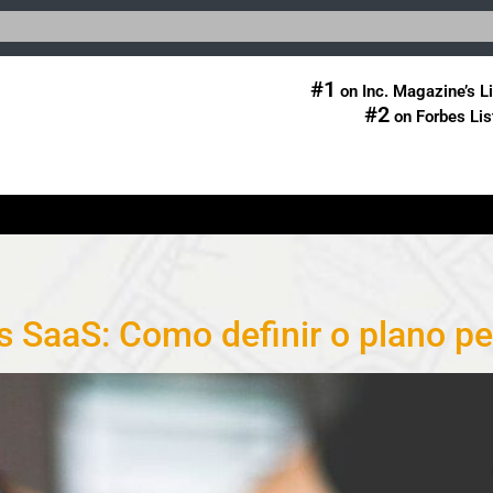
#1
on Inc. Magazine’s Li
#2
on Forbes Lis
SaaS: Como definir o plano per