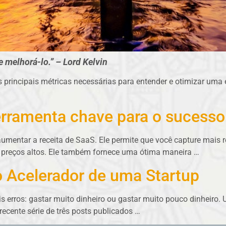
 melhorá-lo.” – Lord Kelvin
s principais métricas necessárias para entender e otimizar uma
erramenta chave para o sucess
umentar a receita de SaaS. Ele permite que você capture mais re
 preços altos. Ele também fornece uma ótima maneira
…
o Acelerador de uma Startup
erros: gastar muito dinheiro ou gastar muito pouco dinheiro.
ecente série de três posts publicados …