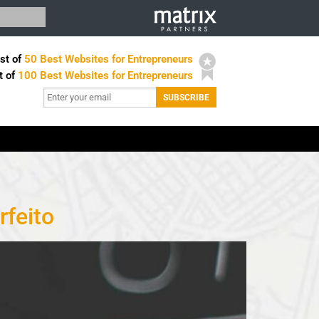
st of
50 Best Websites for Entrepreneurs
t of
100 Best Websites for Entrepreneurs
feito