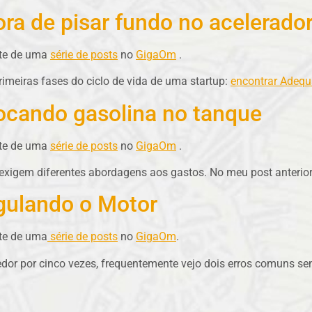
ora de pisar fundo no acelerado
rte de uma
série de posts
no
GigaOm
.
primeiras fases do ciclo de vida de uma startup:
encontrar Adequ
locando gasolina no tanque
rte de uma
série de posts
no
GigaOm
.
 exigem diferentes abordagens aos gastos. No meu post anterior,
egulando o Motor
rte de uma
série de posts
no
GigaOm
.
dor por cinco vezes, frequentemente vejo dois erros comuns se